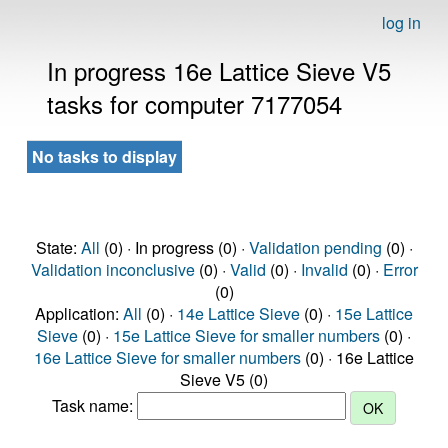
log in
In progress 16e Lattice Sieve V5
tasks for computer 7177054
No tasks to display
State:
All
(0) · In progress (0) ·
Validation pending
(0) ·
Validation inconclusive
(0) ·
Valid
(0) ·
Invalid
(0) ·
Error
(0)
Application:
All
(0) ·
14e Lattice Sieve
(0) ·
15e Lattice
Sieve
(0) ·
15e Lattice Sieve for smaller numbers
(0) ·
16e Lattice Sieve for smaller numbers
(0) · 16e Lattice
Sieve V5 (0)
Task name: