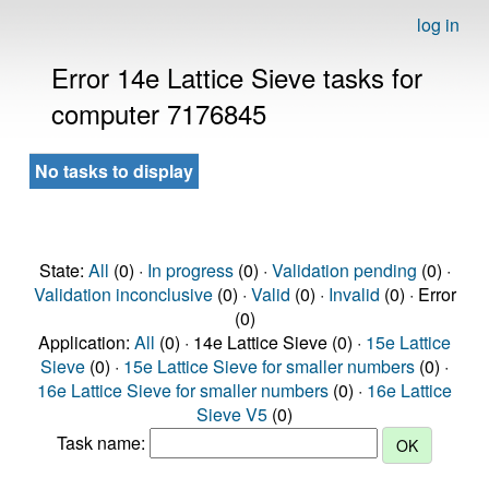
log in
Error 14e Lattice Sieve tasks for
computer 7176845
No tasks to display
State:
All
(0) ·
In progress
(0) ·
Validation pending
(0) ·
Validation inconclusive
(0) ·
Valid
(0) ·
Invalid
(0) · Error
(0)
Application:
All
(0) · 14e Lattice Sieve (0) ·
15e Lattice
Sieve
(0) ·
15e Lattice Sieve for smaller numbers
(0) ·
16e Lattice Sieve for smaller numbers
(0) ·
16e Lattice
Sieve V5
(0)
Task name: