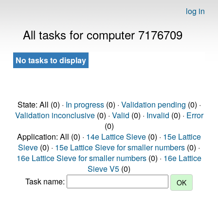
log in
All tasks for computer 7176709
No tasks to display
State: All (0) ·
In progress
(0) ·
Validation pending
(0) ·
Validation inconclusive
(0) ·
Valid
(0) ·
Invalid
(0) ·
Error
(0)
Application: All (0) ·
14e Lattice Sieve
(0) ·
15e Lattice
Sieve
(0) ·
15e Lattice Sieve for smaller numbers
(0) ·
16e Lattice Sieve for smaller numbers
(0) ·
16e Lattice
Sieve V5
(0)
Task name: