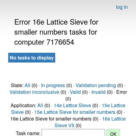
log in
Error 16e Lattice Sieve for
smaller numbers tasks for
computer 7176654
No tasks to display
State:
All
(0) ·
In progress
(0) ·
Validation pending
(0) ·
Validation inconclusive
(0) ·
Valid
(0) ·
Invalid
(0) · Error
(0)
Application:
All
(0) ·
14e Lattice Sieve
(0) ·
15e Lattice
Sieve
(0) ·
15e Lattice Sieve for smaller numbers
(0) ·
16e Lattice Sieve for smaller numbers (0) ·
16e Lattice
Sieve V5
(0)
Task name: