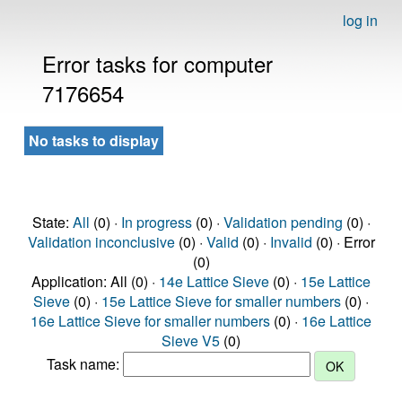
log in
Error tasks for computer
7176654
No tasks to display
State:
All
(0) ·
In progress
(0) ·
Validation pending
(0) ·
Validation inconclusive
(0) ·
Valid
(0) ·
Invalid
(0) · Error
(0)
Application: All (0) ·
14e Lattice Sieve
(0) ·
15e Lattice
Sieve
(0) ·
15e Lattice Sieve for smaller numbers
(0) ·
16e Lattice Sieve for smaller numbers
(0) ·
16e Lattice
Sieve V5
(0)
Task name: