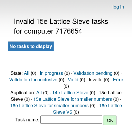
log in
Invalid 15e Lattice Sieve tasks
for computer 7176654
No tasks to display
State:
All
(0) ·
In progress
(0) ·
Validation pending
(0) ·
Validation inconclusive
(0) ·
Valid
(0) · Invalid (0) ·
Error
(0)
Application:
All
(0) ·
14e Lattice Sieve
(0) · 15e Lattice
Sieve (0) ·
15e Lattice Sieve for smaller numbers
(0) ·
16e Lattice Sieve for smaller numbers
(0) ·
16e Lattice
Sieve V5
(0)
Task name: