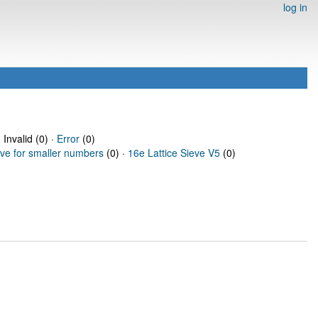
log in
 Invalid (0) ·
Error
(0)
eve for smaller numbers
(0) ·
16e Lattice Sieve V5
(0)