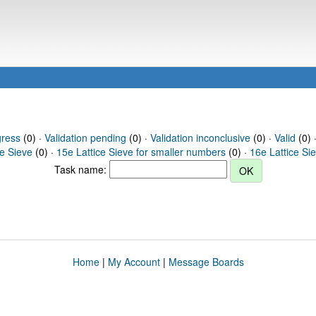
gress
(0) ·
Validation pending
(0) ·
Validation inconclusive
(0) ·
Valid
(0) ·
ce Sieve
(0) ·
15e Lattice Sieve for smaller numbers
(0) ·
16e Lattice Si
Task name:
Home
|
My Account
|
Message Boards