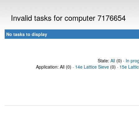
Invalid tasks for computer 7176654
No tasks to display
State:
All
(0) ·
In pro
Application: All (0) ·
14e Lattice Sieve
(0) ·
15e Latti