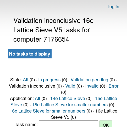
log in
Validation inconclusive 16e
Lattice Sieve V5 tasks for
computer 7176654
No tasks to display
State:
All
(0) ·
In progress
(0) ·
Validation pending
(0) ·
Validation inconclusive (0) ·
Valid
(0) ·
Invalid
(0) ·
Error
(0)
Application:
All
(0) ·
14e Lattice Sieve
(0) ·
15e Lattice
Sieve
(0) ·
15e Lattice Sieve for smaller numbers
(0) ·
16e Lattice Sieve for smaller numbers
(0) · 16e Lattice
Sieve V5 (0)
Task name: