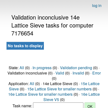
log in
Validation inconclusive 14e
Lattice Sieve tasks for computer
7176654
No tasks to display
State:
All
(0) ·
In progress
(0) ·
Validation pending
(0) ·
Validation inconclusive (0) ·
Valid
(0) ·
Invalid
(0) ·
Error
(0)
Application:
All
(0) · 14e Lattice Sieve (0) ·
15e Lattice
Sieve
(0) ·
15e Lattice Sieve for smaller numbers
(0) ·
16e Lattice Sieve for smaller numbers
(0) ·
16e Lattice
Sieve V5
(0)
Task name: