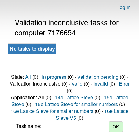
log in
Validation inconclusive tasks for
computer 7176654
No tasks to display
State:
All
(0) ·
In progress
(0) ·
Validation pending
(0) ·
Validation inconclusive (0) ·
Valid
(0) ·
Invalid
(0) ·
Error
(0)
Application: All (0) ·
14e Lattice Sieve
(0) ·
15e Lattice
Sieve
(0) ·
15e Lattice Sieve for smaller numbers
(0) ·
16e Lattice Sieve for smaller numbers
(0) ·
16e Lattice
Sieve V5
(0)
Task name: