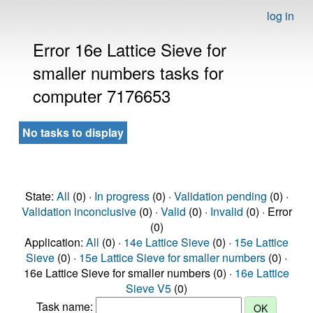
log in
Error 16e Lattice Sieve for
smaller numbers tasks for
computer 7176653
No tasks to display
State:
All
(0) ·
In progress
(0) ·
Validation pending
(0) ·
Validation inconclusive
(0) ·
Valid
(0) ·
Invalid
(0) · Error
(0)
Application:
All
(0) ·
14e Lattice Sieve
(0) ·
15e Lattice
Sieve
(0) ·
15e Lattice Sieve for smaller numbers
(0) ·
16e Lattice Sieve for smaller numbers (0) ·
16e Lattice
Sieve V5
(0)
Task name: