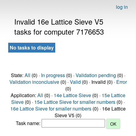
log in
Invalid 16e Lattice Sieve V5
tasks for computer 7176653
No tasks to display
State:
All
(0) ·
In progress
(0) ·
Validation pending
(0) ·
Validation inconclusive
(0) ·
Valid
(0) · Invalid (0) ·
Error
(0)
Application:
All
(0) ·
14e Lattice Sieve
(0) ·
15e Lattice
Sieve
(0) ·
15e Lattice Sieve for smaller numbers
(0) ·
16e Lattice Sieve for smaller numbers
(0) · 16e Lattice
Sieve V5 (0)
Task name: