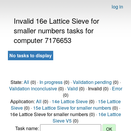
log in
Invalid 16e Lattice Sieve for
smaller numbers tasks for
computer 7176653
No tasks to display
State:
All
(0) ·
In progress
(0) ·
Validation pending
(0) ·
Validation inconclusive
(0) ·
Valid
(0) · Invalid (0) ·
Error
(0)
Application:
All
(0) ·
14e Lattice Sieve
(0) ·
15e Lattice
Sieve
(0) ·
15e Lattice Sieve for smaller numbers
(0) ·
16e Lattice Sieve for smaller numbers (0) ·
16e Lattice
Sieve V5
(0)
Task name: