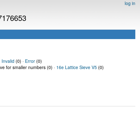
log in
 7176653
·
Invalid
(0) ·
Error
(0)
eve for smaller numbers (0) ·
16e Lattice Sieve V5
(0)