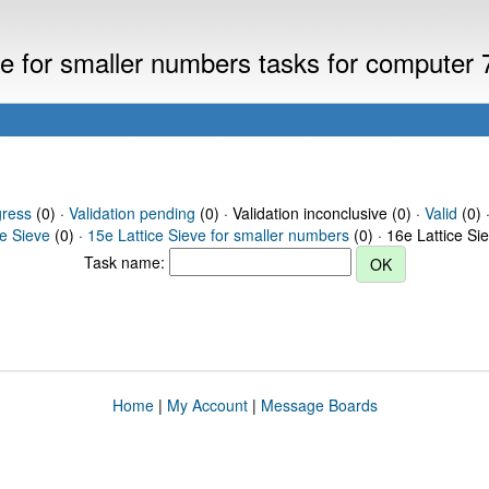
eve for smaller numbers tasks for computer
gress
(0) ·
Validation pending
(0) · Validation inconclusive (0) ·
Valid
(0) 
ce Sieve
(0) ·
15e Lattice Sieve for smaller numbers
(0) · 16e Lattice Si
Task name:
Home
|
My Account
|
Message Boards