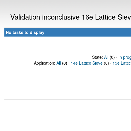
Validation inconclusive 16e Lattice Si
No tasks to display
State:
All
(0) ·
In pro
Application:
All
(0) ·
14e Lattice Sieve
(0) ·
15e Latti