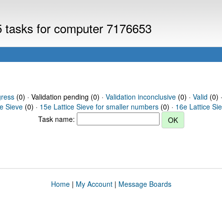
V5 tasks for computer 7176653
gress
(0) · Validation pending (0) ·
Validation inconclusive
(0) ·
Valid
(0) 
ce Sieve
(0) ·
15e Lattice Sieve for smaller numbers
(0) ·
16e Lattice Si
Task name:
Home
|
My Account
|
Message Boards