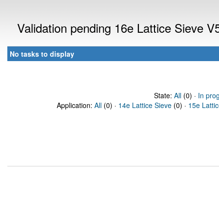
Validation pending 16e Lattice Sieve 
No tasks to display
State:
All
(0) ·
In pro
Application:
All
(0) ·
14e Lattice Sieve
(0) ·
15e Latti