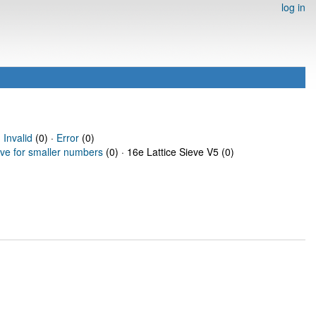
log in
·
Invalid
(0) ·
Error
(0)
eve for smaller numbers
(0) · 16e Lattice Sieve V5 (0)