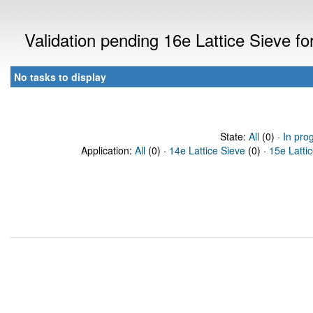
Validation pending 16e Lattice Sieve f
No tasks to display
State:
All
(0) ·
In pro
Application:
All
(0) ·
14e Lattice Sieve
(0) ·
15e Latti