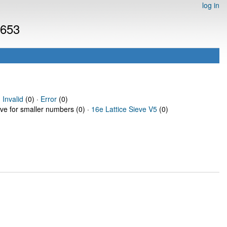
log in
6653
·
Invalid
(0) ·
Error
(0)
eve for smaller numbers (0) ·
16e Lattice Sieve V5
(0)