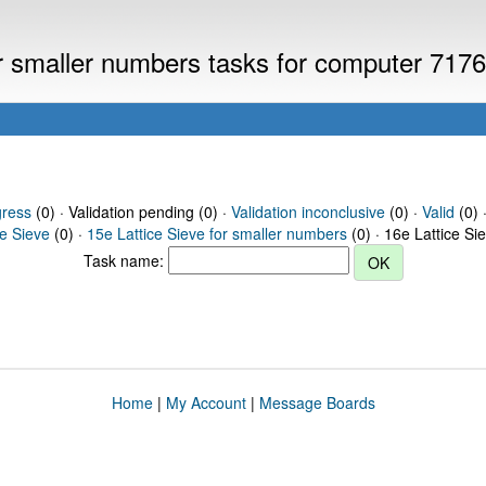
or smaller numbers tasks for computer 717
gress
(0) · Validation pending (0) ·
Validation inconclusive
(0) ·
Valid
(0) 
ce Sieve
(0) ·
15e Lattice Sieve for smaller numbers
(0) · 16e Lattice Si
Task name:
Home
|
My Account
|
Message Boards