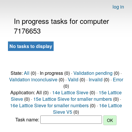
log in
In progress tasks for computer
7176653
No tasks to display
State:
All
(0) · In progress (0) ·
Validation pending
(0) ·
Validation inconclusive
(0) ·
Valid
(0) ·
Invalid
(0) ·
Error
(0)
Application: All (0) ·
14e Lattice Sieve
(0) ·
15e Lattice
Sieve
(0) ·
15e Lattice Sieve for smaller numbers
(0) ·
16e Lattice Sieve for smaller numbers
(0) ·
16e Lattice
Sieve V5
(0)
Task name: