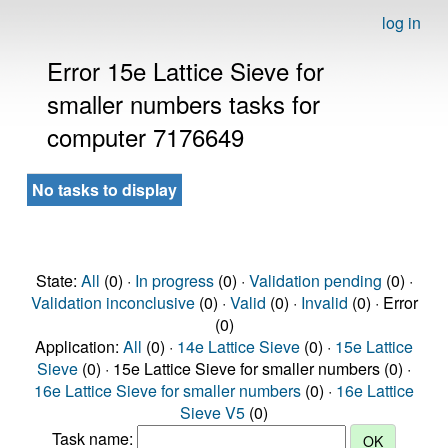
log in
Error 15e Lattice Sieve for
smaller numbers tasks for
computer 7176649
No tasks to display
State:
All
(0) ·
In progress
(0) ·
Validation pending
(0) ·
Validation inconclusive
(0) ·
Valid
(0) ·
Invalid
(0) · Error
(0)
Application:
All
(0) ·
14e Lattice Sieve
(0) ·
15e Lattice
Sieve
(0) · 15e Lattice Sieve for smaller numbers (0) ·
16e Lattice Sieve for smaller numbers
(0) ·
16e Lattice
Sieve V5
(0)
Task name: