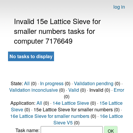
log in
Invalid 15e Lattice Sieve for
smaller numbers tasks for
computer 7176649
No tasks to display
State:
All
(0) ·
In progress
(0) ·
Validation pending
(0) ·
Validation inconclusive
(0) ·
Valid
(0) · Invalid (0) ·
Error
(0)
Application:
All
(0) ·
14e Lattice Sieve
(0) ·
15e Lattice
Sieve
(0) · 15e Lattice Sieve for smaller numbers (0) ·
16e Lattice Sieve for smaller numbers
(0) ·
16e Lattice
Sieve V5
(0)
Task name: