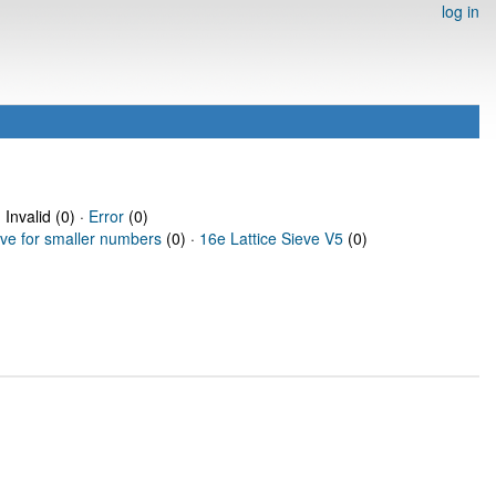
log in
 Invalid (0) ·
Error
(0)
eve for smaller numbers
(0) ·
16e Lattice Sieve V5
(0)