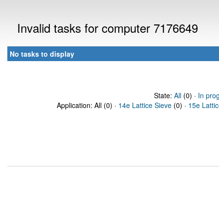
Invalid tasks for computer 7176649
No tasks to display
State:
All
(0) ·
In pro
Application: All (0) ·
14e Lattice Sieve
(0) ·
15e Latti