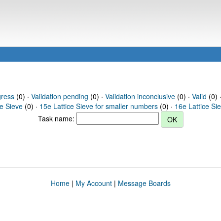
gress
(0) ·
Validation pending
(0) ·
Validation inconclusive
(0) ·
Valid
(0) ·
ce Sieve
(0) ·
15e Lattice Sieve for smaller numbers
(0) ·
16e Lattice Si
Task name:
Home
|
My Account
|
Message Boards