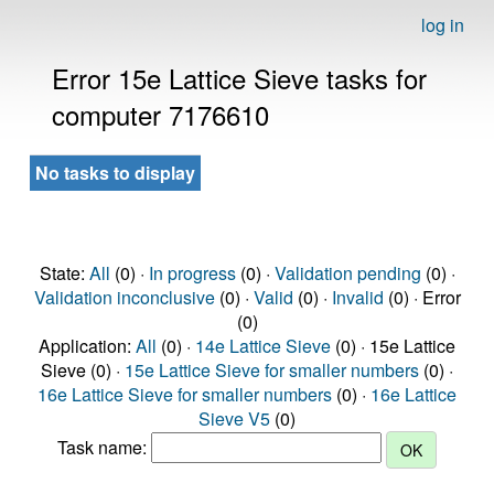
log in
Error 15e Lattice Sieve tasks for
computer 7176610
No tasks to display
State:
All
(0) ·
In progress
(0) ·
Validation pending
(0) ·
Validation inconclusive
(0) ·
Valid
(0) ·
Invalid
(0) · Error
(0)
Application:
All
(0) ·
14e Lattice Sieve
(0) · 15e Lattice
Sieve (0) ·
15e Lattice Sieve for smaller numbers
(0) ·
16e Lattice Sieve for smaller numbers
(0) ·
16e Lattice
Sieve V5
(0)
Task name: