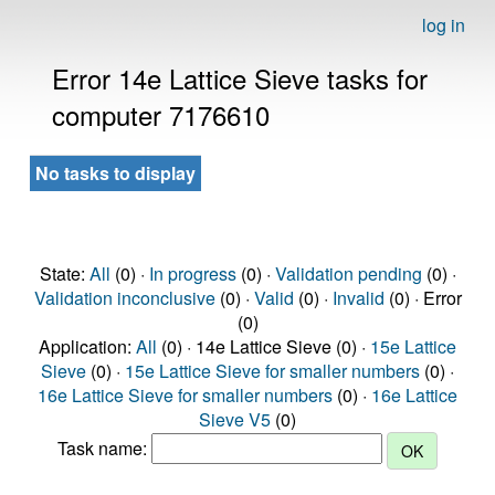
log in
Error 14e Lattice Sieve tasks for
computer 7176610
No tasks to display
State:
All
(0) ·
In progress
(0) ·
Validation pending
(0) ·
Validation inconclusive
(0) ·
Valid
(0) ·
Invalid
(0) · Error
(0)
Application:
All
(0) · 14e Lattice Sieve (0) ·
15e Lattice
Sieve
(0) ·
15e Lattice Sieve for smaller numbers
(0) ·
16e Lattice Sieve for smaller numbers
(0) ·
16e Lattice
Sieve V5
(0)
Task name: