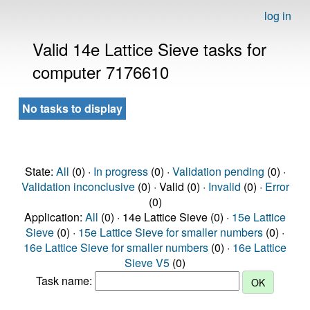
log in
Valid 14e Lattice Sieve tasks for
computer 7176610
No tasks to display
State:
All
(0) ·
In progress
(0) ·
Validation pending
(0) ·
Validation inconclusive
(0) · Valid (0) ·
Invalid
(0) ·
Error
(0)
Application:
All
(0) · 14e Lattice Sieve (0) ·
15e Lattice
Sieve
(0) ·
15e Lattice Sieve for smaller numbers
(0) ·
16e Lattice Sieve for smaller numbers
(0) ·
16e Lattice
Sieve V5
(0)
Task name: