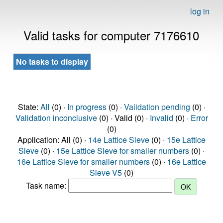
log in
Valid tasks for computer 7176610
No tasks to display
State:
All
(0) ·
In progress
(0) ·
Validation pending
(0) ·
Validation inconclusive
(0) · Valid (0) ·
Invalid
(0) ·
Error
(0)
Application: All (0) ·
14e Lattice Sieve
(0) ·
15e Lattice
Sieve
(0) ·
15e Lattice Sieve for smaller numbers
(0) ·
16e Lattice Sieve for smaller numbers
(0) ·
16e Lattice
Sieve V5
(0)
Task name: