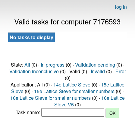
log in
Valid tasks for computer 7176593
No tasks to display
State:
All
(0) ·
In progress
(0) ·
Validation pending
(0) ·
Validation inconclusive
(0) · Valid (0) ·
Invalid
(0) ·
Error
(0)
Application: All (0) ·
14e Lattice Sieve
(0) ·
15e Lattice
Sieve
(0) ·
15e Lattice Sieve for smaller numbers
(0) ·
16e Lattice Sieve for smaller numbers
(0) ·
16e Lattice
Sieve V5
(0)
Task name: