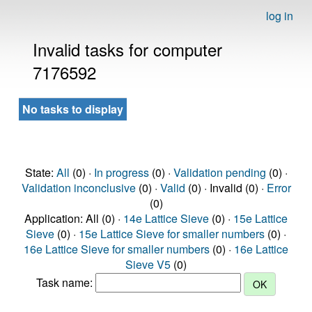
log in
Invalid tasks for computer
7176592
No tasks to display
State:
All
(0) ·
In progress
(0) ·
Validation pending
(0) ·
Validation inconclusive
(0) ·
Valid
(0) · Invalid (0) ·
Error
(0)
Application: All (0) ·
14e Lattice Sieve
(0) ·
15e Lattice
Sieve
(0) ·
15e Lattice Sieve for smaller numbers
(0) ·
16e Lattice Sieve for smaller numbers
(0) ·
16e Lattice
Sieve V5
(0)
Task name: