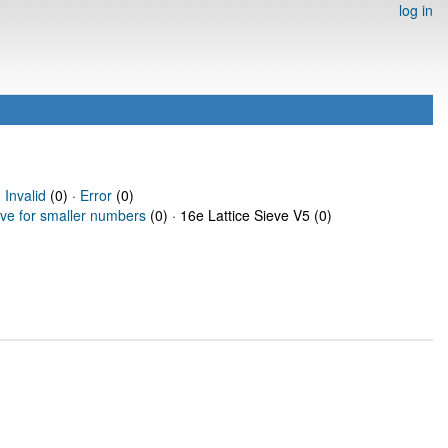
log in
·
Invalid
(0) ·
Error
(0)
eve for smaller numbers
(0) · 16e Lattice Sieve V5 (0)