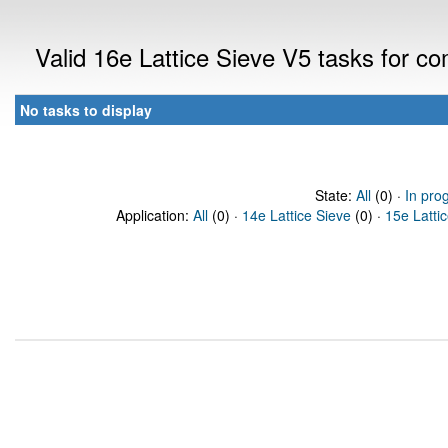
Valid 16e Lattice Sieve V5 tasks for 
No tasks to display
State:
All
(0) ·
In pro
Application:
All
(0) ·
14e Lattice Sieve
(0) ·
15e Latti