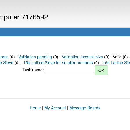
computer 7176592
gress
(0) ·
Validation pending
(0) ·
Validation inconclusive
(0) · Valid (0) 
ce Sieve
(0) ·
15e Lattice Sieve for smaller numbers
(0) ·
16e Lattice Si
Task name:
Home
|
My Account
|
Message Boards