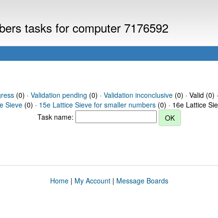
mbers tasks for computer 7176592
gress
(0) ·
Validation pending
(0) ·
Validation inconclusive
(0) · Valid (0) 
ce Sieve
(0) ·
15e Lattice Sieve for smaller numbers
(0) · 16e Lattice Si
Task name:
Home
|
My Account
|
Message Boards