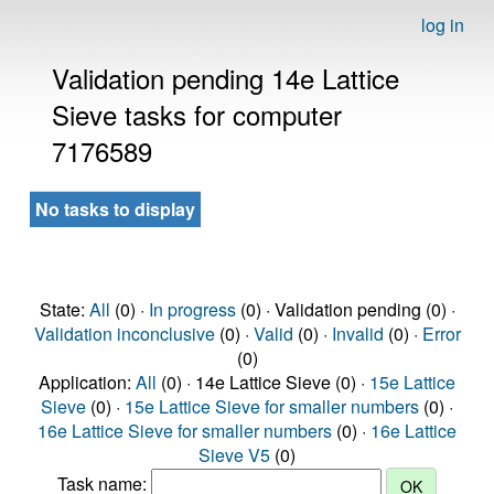
log in
Validation pending 14e Lattice
Sieve tasks for computer
7176589
No tasks to display
State:
All
(0) ·
In progress
(0) · Validation pending (0) ·
Validation inconclusive
(0) ·
Valid
(0) ·
Invalid
(0) ·
Error
(0)
Application:
All
(0) · 14e Lattice Sieve (0) ·
15e Lattice
Sieve
(0) ·
15e Lattice Sieve for smaller numbers
(0) ·
16e Lattice Sieve for smaller numbers
(0) ·
16e Lattice
Sieve V5
(0)
Task name: