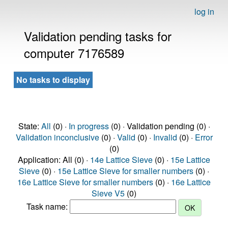
log in
Validation pending tasks for
computer 7176589
No tasks to display
State:
All
(0) ·
In progress
(0) · Validation pending (0) ·
Validation inconclusive
(0) ·
Valid
(0) ·
Invalid
(0) ·
Error
(0)
Application: All (0) ·
14e Lattice Sieve
(0) ·
15e Lattice
Sieve
(0) ·
15e Lattice Sieve for smaller numbers
(0) ·
16e Lattice Sieve for smaller numbers
(0) ·
16e Lattice
Sieve V5
(0)
Task name: