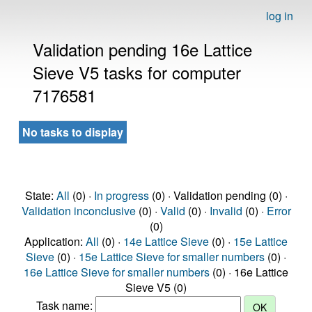
log in
Validation pending 16e Lattice
Sieve V5 tasks for computer
7176581
No tasks to display
State:
All
(0) ·
In progress
(0) · Validation pending (0) ·
Validation inconclusive
(0) ·
Valid
(0) ·
Invalid
(0) ·
Error
(0)
Application:
All
(0) ·
14e Lattice Sieve
(0) ·
15e Lattice
Sieve
(0) ·
15e Lattice Sieve for smaller numbers
(0) ·
16e Lattice Sieve for smaller numbers
(0) · 16e Lattice
Sieve V5 (0)
Task name: