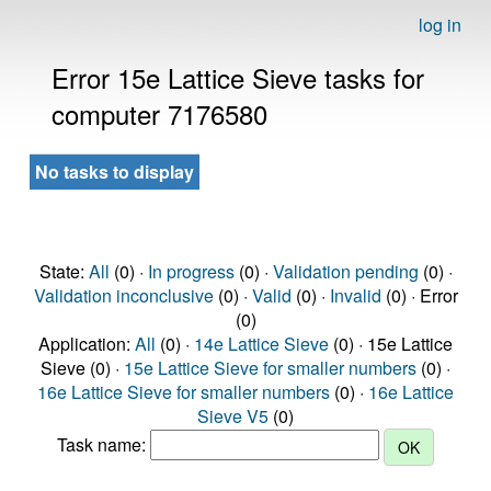
log in
Error 15e Lattice Sieve tasks for
computer 7176580
No tasks to display
State:
All
(0) ·
In progress
(0) ·
Validation pending
(0) ·
Validation inconclusive
(0) ·
Valid
(0) ·
Invalid
(0) · Error
(0)
Application:
All
(0) ·
14e Lattice Sieve
(0) · 15e Lattice
Sieve (0) ·
15e Lattice Sieve for smaller numbers
(0) ·
16e Lattice Sieve for smaller numbers
(0) ·
16e Lattice
Sieve V5
(0)
Task name: