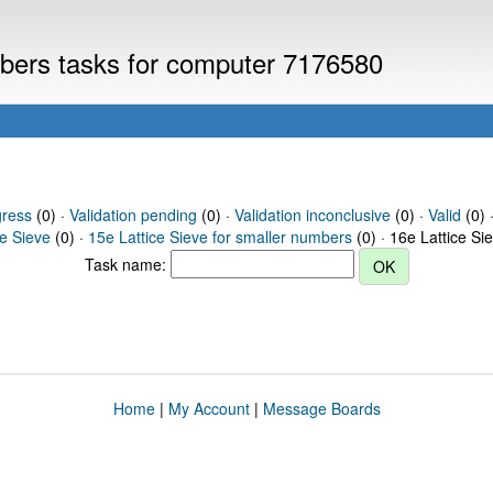
umbers tasks for computer 7176580
gress
(0) ·
Validation pending
(0) ·
Validation inconclusive
(0) ·
Valid
(0) 
ce Sieve
(0) ·
15e Lattice Sieve for smaller numbers
(0) · 16e Lattice Si
Task name:
Home
|
My Account
|
Message Boards