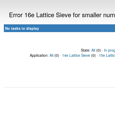
Error 16e Lattice Sieve for smaller n
No tasks to display
State:
All
(0) ·
In pro
Application:
All
(0) ·
14e Lattice Sieve
(0) ·
15e Latti