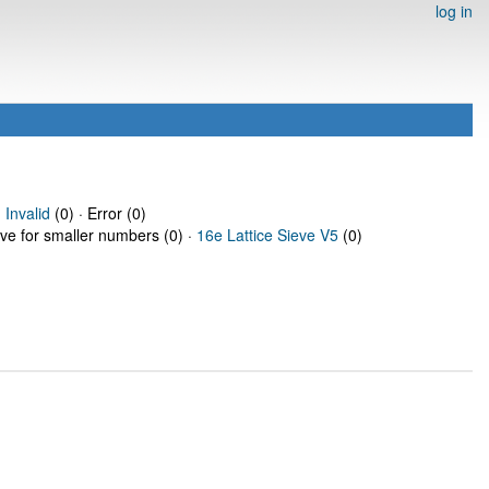
log in
·
Invalid
(0) · Error (0)
eve for smaller numbers (0) ·
16e Lattice Sieve V5
(0)