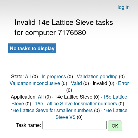
log in
Invalid 14e Lattice Sieve tasks
for computer 7176580
No tasks to display
State:
All
(0) ·
In progress
(0) ·
Validation pending
(0) ·
Validation inconclusive
(0) ·
Valid
(0) · Invalid (0) ·
Error
(0)
Application:
All
(0) · 14e Lattice Sieve (0) ·
15e Lattice
Sieve
(0) ·
15e Lattice Sieve for smaller numbers
(0) ·
16e Lattice Sieve for smaller numbers
(0) ·
16e Lattice
Sieve V5
(0)
Task name: