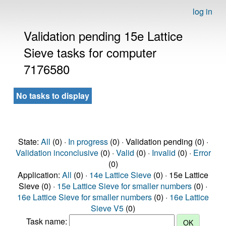
log in
Validation pending 15e Lattice
Sieve tasks for computer
7176580
No tasks to display
State:
All
(0) ·
In progress
(0) · Validation pending (0) ·
Validation inconclusive
(0) ·
Valid
(0) ·
Invalid
(0) ·
Error
(0)
Application:
All
(0) ·
14e Lattice Sieve
(0) · 15e Lattice
Sieve (0) ·
15e Lattice Sieve for smaller numbers
(0) ·
16e Lattice Sieve for smaller numbers
(0) ·
16e Lattice
Sieve V5
(0)
Task name: