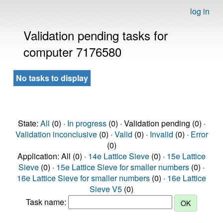
log in
Validation pending tasks for
computer 7176580
No tasks to display
State:
All
(0) ·
In progress
(0) · Validation pending (0) ·
Validation inconclusive
(0) ·
Valid
(0) ·
Invalid
(0) ·
Error
(0)
Application: All (0) ·
14e Lattice Sieve
(0) ·
15e Lattice
Sieve
(0) ·
15e Lattice Sieve for smaller numbers
(0) ·
16e Lattice Sieve for smaller numbers
(0) ·
16e Lattice
Sieve V5
(0)
Task name: