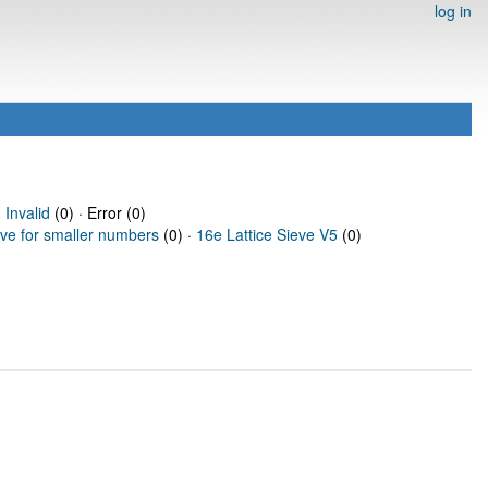
log in
·
Invalid
(0) · Error (0)
eve for smaller numbers
(0) ·
16e Lattice Sieve V5
(0)