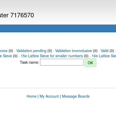
puter 7176570
gress
(0) ·
Validation pending
(0) ·
Validation inconclusive
(0) ·
Valid
(0) 
ce Sieve
(0) ·
15e Lattice Sieve for smaller numbers
(0) ·
16e Lattice Si
Task name:
Home
|
My Account
|
Message Boards