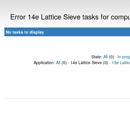
Error 14e Lattice Sieve tasks for com
No tasks to display
State:
All
(0) ·
In pro
Application:
All
(0) · 14e Lattice Sieve (0) ·
15e Latti