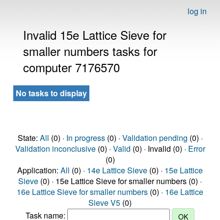
log in
Invalid 15e Lattice Sieve for
smaller numbers tasks for
computer 7176570
No tasks to display
State:
All
(0) ·
In progress
(0) ·
Validation pending
(0) ·
Validation inconclusive
(0) ·
Valid
(0) · Invalid (0) ·
Error
(0)
Application:
All
(0) ·
14e Lattice Sieve
(0) ·
15e Lattice
Sieve
(0) · 15e Lattice Sieve for smaller numbers (0) ·
16e Lattice Sieve for smaller numbers
(0) ·
16e Lattice
Sieve V5
(0)
Task name: