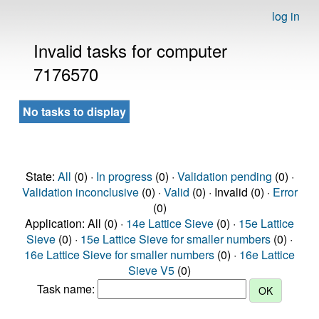
log in
Invalid tasks for computer
7176570
No tasks to display
State:
All
(0) ·
In progress
(0) ·
Validation pending
(0) ·
Validation inconclusive
(0) ·
Valid
(0) · Invalid (0) ·
Error
(0)
Application: All (0) ·
14e Lattice Sieve
(0) ·
15e Lattice
Sieve
(0) ·
15e Lattice Sieve for smaller numbers
(0) ·
16e Lattice Sieve for smaller numbers
(0) ·
16e Lattice
Sieve V5
(0)
Task name: