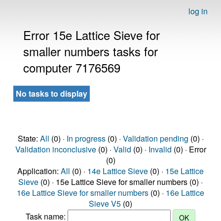
log in
Error 15e Lattice Sieve for
smaller numbers tasks for
computer 7176569
No tasks to display
State:
All
(0) ·
In progress
(0) ·
Validation pending
(0) ·
Validation inconclusive
(0) ·
Valid
(0) ·
Invalid
(0) · Error
(0)
Application:
All
(0) ·
14e Lattice Sieve
(0) ·
15e Lattice
Sieve
(0) · 15e Lattice Sieve for smaller numbers (0) ·
16e Lattice Sieve for smaller numbers
(0) ·
16e Lattice
Sieve V5
(0)
Task name: