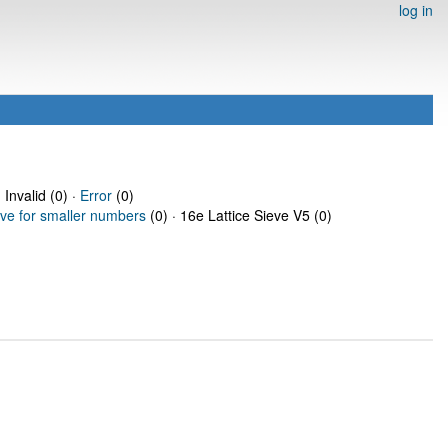
log in
 Invalid (0) ·
Error
(0)
eve for smaller numbers
(0) · 16e Lattice Sieve V5 (0)