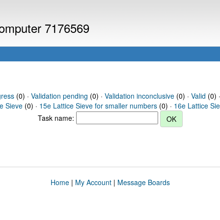
 computer 7176569
gress
(0) ·
Validation pending
(0) ·
Validation inconclusive
(0) ·
Valid
(0) ·
ce Sieve
(0) ·
15e Lattice Sieve for smaller numbers
(0) ·
16e Lattice Si
Task name:
Home
|
My Account
|
Message Boards