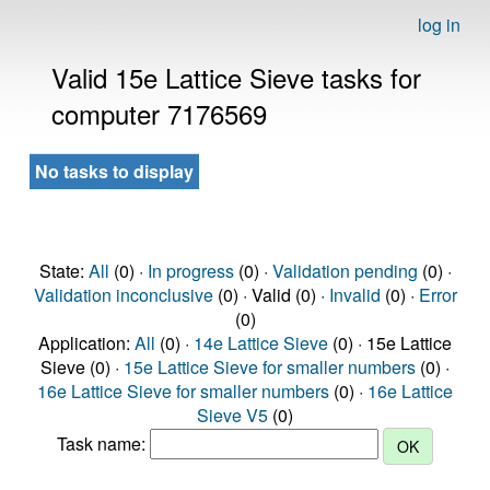
log in
Valid 15e Lattice Sieve tasks for
computer 7176569
No tasks to display
State:
All
(0) ·
In progress
(0) ·
Validation pending
(0) ·
Validation inconclusive
(0) · Valid (0) ·
Invalid
(0) ·
Error
(0)
Application:
All
(0) ·
14e Lattice Sieve
(0) · 15e Lattice
Sieve (0) ·
15e Lattice Sieve for smaller numbers
(0) ·
16e Lattice Sieve for smaller numbers
(0) ·
16e Lattice
Sieve V5
(0)
Task name: