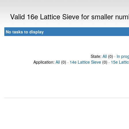
Valid 16e Lattice Sieve for smaller nu
No tasks to display
State:
All
(0) ·
In pro
Application:
All
(0) ·
14e Lattice Sieve
(0) ·
15e Latti