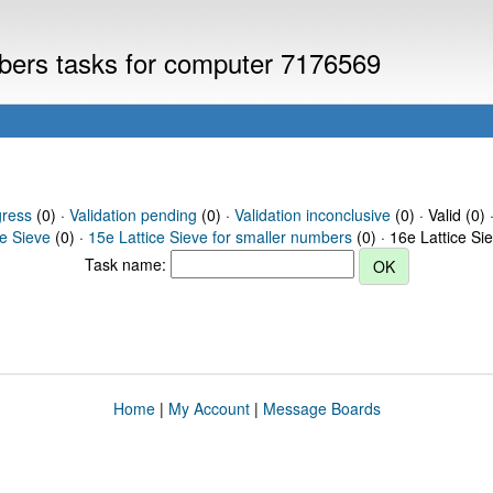
mbers tasks for computer 7176569
gress
(0) ·
Validation pending
(0) ·
Validation inconclusive
(0) · Valid (0) 
ce Sieve
(0) ·
15e Lattice Sieve for smaller numbers
(0) · 16e Lattice Si
Task name:
Home
|
My Account
|
Message Boards