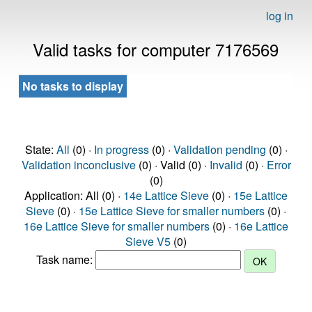
log in
Valid tasks for computer 7176569
No tasks to display
State:
All
(0) ·
In progress
(0) ·
Validation pending
(0) ·
Validation inconclusive
(0) · Valid (0) ·
Invalid
(0) ·
Error
(0)
Application: All (0) ·
14e Lattice Sieve
(0) ·
15e Lattice
Sieve
(0) ·
15e Lattice Sieve for smaller numbers
(0) ·
16e Lattice Sieve for smaller numbers
(0) ·
16e Lattice
Sieve V5
(0)
Task name: