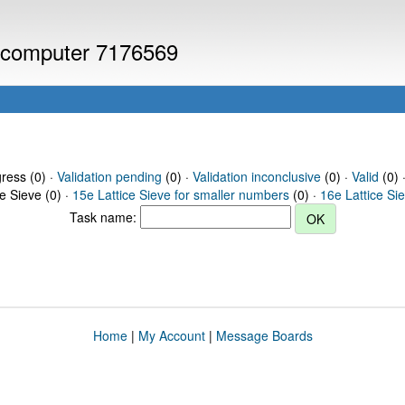
or computer 7176569
gress (0) ·
Validation pending
(0) ·
Validation inconclusive
(0) ·
Valid
(0) 
ce Sieve (0) ·
15e Lattice Sieve for smaller numbers
(0) ·
16e Lattice Si
Task name:
Home
|
My Account
|
Message Boards