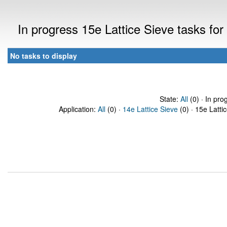
In progress 15e Lattice Sieve tasks f
No tasks to display
State:
All
(0) · In pro
Application:
All
(0) ·
14e Lattice Sieve
(0) · 15e Latti