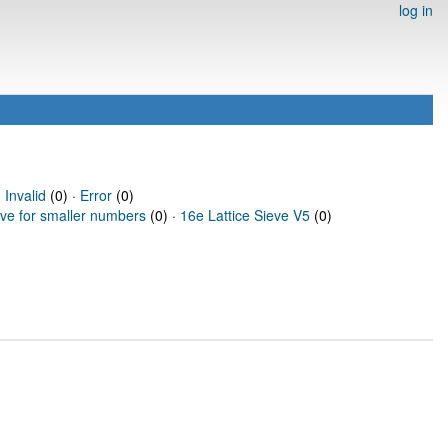
log in
·
Invalid
(0) ·
Error
(0)
eve for smaller numbers
(0) ·
16e Lattice Sieve V5
(0)