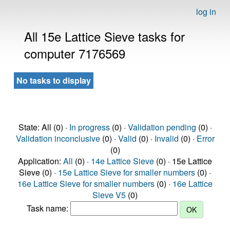
log in
All 15e Lattice Sieve tasks for
computer 7176569
No tasks to display
State: All (0) ·
In progress
(0) ·
Validation pending
(0) ·
Validation inconclusive
(0) ·
Valid
(0) ·
Invalid
(0) ·
Error
(0)
Application:
All
(0) ·
14e Lattice Sieve
(0) · 15e Lattice
Sieve (0) ·
15e Lattice Sieve for smaller numbers
(0) ·
16e Lattice Sieve for smaller numbers
(0) ·
16e Lattice
Sieve V5
(0)
Task name: