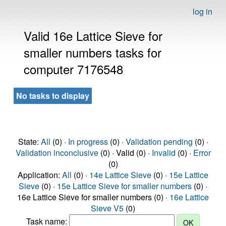
log in
Valid 16e Lattice Sieve for
smaller numbers tasks for
computer 7176548
No tasks to display
State:
All
(0) ·
In progress
(0) ·
Validation pending
(0) ·
Validation inconclusive
(0) · Valid (0) ·
Invalid
(0) ·
Error
(0)
Application:
All
(0) ·
14e Lattice Sieve
(0) ·
15e Lattice
Sieve
(0) ·
15e Lattice Sieve for smaller numbers
(0) ·
16e Lattice Sieve for smaller numbers (0) ·
16e Lattice
Sieve V5
(0)
Task name: