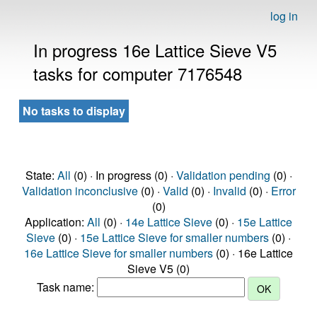
log in
In progress 16e Lattice Sieve V5
tasks for computer 7176548
No tasks to display
State:
All
(0) · In progress (0) ·
Validation pending
(0) ·
Validation inconclusive
(0) ·
Valid
(0) ·
Invalid
(0) ·
Error
(0)
Application:
All
(0) ·
14e Lattice Sieve
(0) ·
15e Lattice
Sieve
(0) ·
15e Lattice Sieve for smaller numbers
(0) ·
16e Lattice Sieve for smaller numbers
(0) · 16e Lattice
Sieve V5 (0)
Task name: