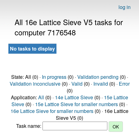
log in
All 16e Lattice Sieve V5 tasks for
computer 7176548
No tasks to display
State: All (0) ·
In progress
(0) ·
Validation pending
(0) ·
Validation inconclusive
(0) ·
Valid
(0) ·
Invalid
(0) ·
Error
(0)
Application:
All
(0) ·
14e Lattice Sieve
(0) ·
15e Lattice
Sieve
(0) ·
15e Lattice Sieve for smaller numbers
(0) ·
16e Lattice Sieve for smaller numbers
(0) · 16e Lattice
Sieve V5 (0)
Task name: