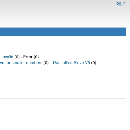
log in
·
Invalid
(0) · Error (0)
eve for smaller numbers
(0) ·
16e Lattice Sieve V5
(0)